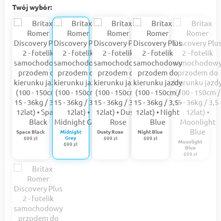
Twój wybór:
Space Black
Midnight
Dusty Rose
Night Blue
Grey
699 zł
699 zł
699 zł
Moonlight
699 zł
Blue
699 zł