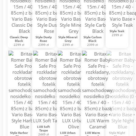
Style Teak
2399 zł
Classic Deep
Style Dusty
Style Mineral
Style Carbon
Black
Rose
Grey
Black
2299 zł
2399 zł
2399 zł
2399 zł
LUX Soft
Taupe
Style Harbor
LUX Urban
LUX Warm
Style Night
2449 zł