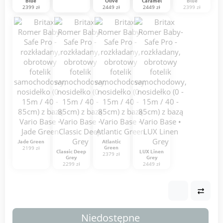
Blue
Olive
Caramel
Blue
2399 zł
2449 zł
2449 zł
2399 zł
Jade Green
Atlantic
Green
2199 zł
Classic Deep
LUX Linen
2379 zł
Grey
Grey
2299 zł
2449 zł
Niedostępne