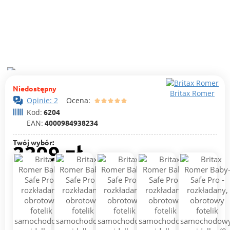
Niedostępny
Britax Romer
Opinie: 2
Ocena:
Kod:
6204
EAN:
4000984938234
Twój wybór:
2299 zł