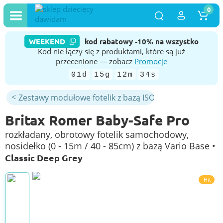
0
WEEKEND
kod rabatowy -10% na wszystko
Kod nie łączy się z produktami, które są już
przecenione — zobacz
Promocje
01d
15g
12m
33s
Zestawy modułowe fotelik z bazą ISOFIX
Britax Romer Baby-Safe Pro
rozkładany, obrotowy fotelik samochodowy,
nosidełko (0 - 15m / 40 - 85cm) z bazą Vario Base •
Classic Deep Grey
Hit