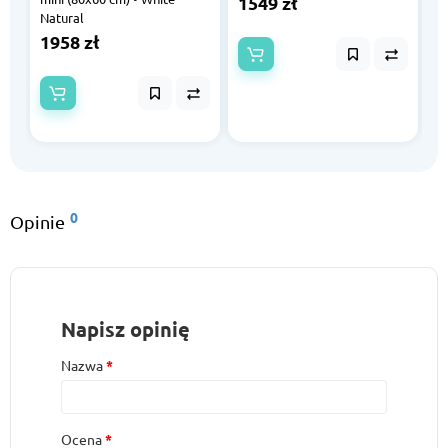
1549 zł
Natural
G
1958 zł
2
0
Opinie
Napisz opinię
Nazwa
Ocena