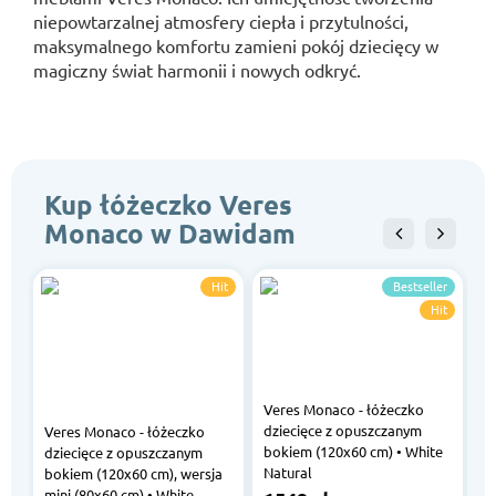
niepowtarzalnej atmosfery ciepła i przytulności,
maksymalnego komfortu zamieni pokój dziecięcy w
magiczny świat harmonii i nowych odkryć.
Kup łóżeczko Veres
Monaco w Dawidam
Hit
Bestseller
Hit
Veres Monaco - łóżeczko
dziecięce z opuszczanym
Veres Monaco - łóżeczko
V
bokiem (120x60 cm) • White
dziecięce z opuszczanym
łó
Natural
bokiem (120x60 cm), wersja
t
mini (80x60 cm) • White
b