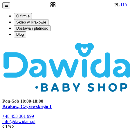
PL
UA
O firmie
Sklep w Krakowie
Dostawa i płatność
Blog
Pon-Sob 10:00-18:00
Kraków, Czyżewskiego 1
+48
453 301 999
info@dawidam.pl
1/5