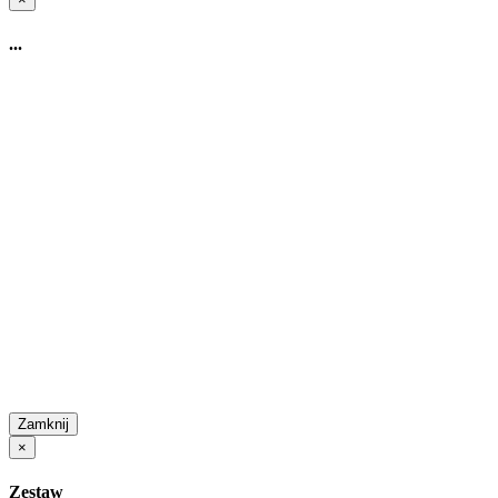
...
Zamknij
×
Zestaw