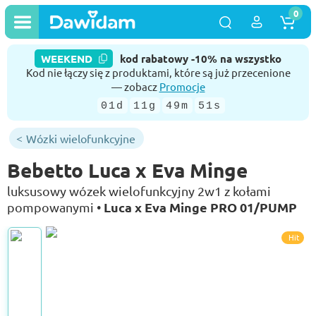
0
WEEKEND
kod rabatowy -10% na wszystko
Kod nie łączy się z produktami, które są już przecenione
— zobacz
Promocje
01d
11g
49m
51s
Wózki wielofunkcyjne
Bebetto Luca x Eva Minge
luksusowy wózek wielofunkcyjny 2w1 z kołami
Luca x Eva Minge PRO 01/PUMP
pompowanymi •
Hit