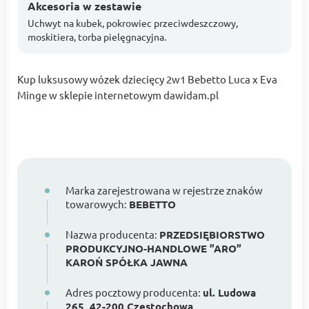
Akcesoria w zestawie
Uchwyt na kubek, pokrowiec przeciwdeszczowy,
moskitiera, torba pielęgnacyjna.
Kup luksusowy wózek dziecięcy 2w1 Bebetto Luca x Eva
Minge w sklepie internetowym dawidam.pl
Marka zarejestrowana w rejestrze znaków
towarowych:
BEBETTO
Nazwa producenta:
PRZEDSIĘBIORSTWO
PRODUKCYJNO-HANDLOWE ”ARO”
KAROŃ SPÓŁKA JAWNA
Adres pocztowy producenta:
ul. Ludowa
265, 42-200 Częstochowa