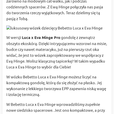
zarówno na modowym cat-walku, jak i podczas
codziennych spacerów. Z Ewą Minge połączyła nas pasja
do tworzenia rzeczy wyjątkowych. Teraz dzielimy się tą
pasją z Tobą.
W wersji
Luca x Eva Minge Pro
gondolę z zewnątrz
obszyto ekoskórą. Dzięki intrygującemu wzorowi na misie,
budce czy nawet materacyku, już na pierwszy rzut oka
widać, że jest to wózek zaprojektowany we współpracy z
Evą Minge. Wolisz klasyczną tapicerkę? W takim wypadku
Luca x Eva Minge to wybór dla Ciebie!
W wózku Bebetto Luca x Eva Minge możesz liczyć na
kompaktową gondolę, którą da się złożyć na płasko. Jej
wykonanie z lekkiego tworzywa EPP zapewnia niską wagę
i izolację termiczną.
W Bebetto Luca x Eva Minge wprowadziliśmy zupełnie
nowe siedzisko spacerowe. Jest ono kompaktowe, a przy