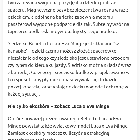
tym zapewnia wygodną pozycję dla dziecka podczas
spaceru. Magnetyczne pasy bezpieczeństwa rosną wraz z
dzieckiem, a odpinana barierka zapewnia małemu
pasażerowi wygodne podparcie dla rąk. Subtelny wzór na
tapicerce podkreśla indywidualny styl tego modelu.
Siedzisko Bebetto Luca x Eva Minge jest składane “w
kanapkę” – dzięki czemu możesz złożyć spacerówkę
niezależnie od tego czy siedzisko jest ustawione przodem,
czy tyłem do kierunku jazdy. Siedzisko można składać wraz
z barierką. Co więcej – siedzisko budkę zaprojektowano w
ten sposób, aby płynnie dopasowywała się do każdej
pozycji oparcia, zapewniając dziecku wygodę i ochronę w
każdej sytuacji.
Nie tylko ekoskóra – zobacz Luca x Eva Minge
Oprócz powyżej prezentowanego Bebetto Luca x Eva
Minge powstał także wyjątkowy model Luca x Eva Minge.
Zamiast ekoskóry możesz tu liczyć na atrakcyjną
materiałową tapicerkę.