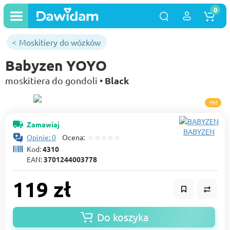
0
Moskitiery do wózków
Babyzen YOYO
Black
moskitiera do gondoli •
Hit
Zamawiaj
BABYZEN
Opinie: 0
Ocena:
Kod:
4310
EAN:
3701244003778
119 zł
Do koszyka