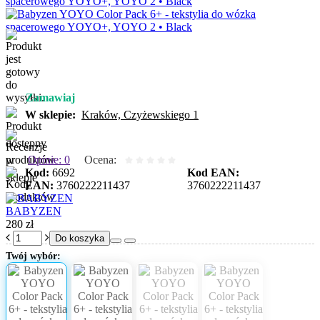
Zamawiaj
W sklepie:
Kraków, Czyżewskiego 1
Opinie: 0
Ocena:
Kod:
6692
Kod EAN:
EAN:
3760222211437
3760222211437
BABYZEN
280 zł
Do koszyka
Twój wybór: