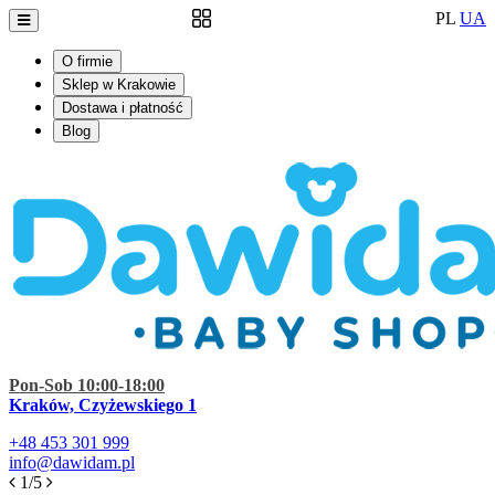
PL
UA
O firmie
Sklep w Krakowie
Dostawa i płatność
Blog
Pon-Sob 10:00-18:00
Kraków, Czyżewskiego 1
+48
453 301 999
info@dawidam.pl
1/5