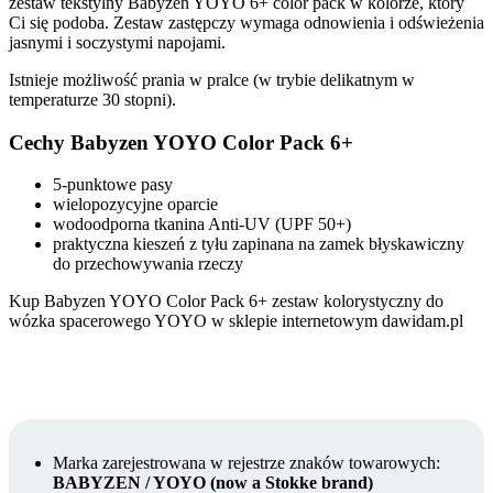
zestaw tekstylny Babyzen YOYO 6+ color pack w kolorze, który
Ci się podoba. Zestaw zastępczy wymaga odnowienia i odświeżenia
jasnymi i soczystymi napojami.
Istnieje możliwość prania w pralce (w trybie delikatnym w
temperaturze 30 stopni).
Cechy Babyzen YOYO Color Pack 6+
5-punktowe pasy
wielopozycyjne oparcie
wodoodporna tkanina Anti-UV (UPF 50+)
praktyczna kieszeń z tyłu zapinana na zamek błyskawiczny
do przechowywania rzeczy
Kup Babyzen YOYO Color Pack 6+ zestaw kolorystyczny do
wózka spacerowego YOYO w sklepie internetowym dawidam.pl
Marka zarejestrowana w rejestrze znaków towarowych:
BABYZEN / YOYO (now a Stokke brand)