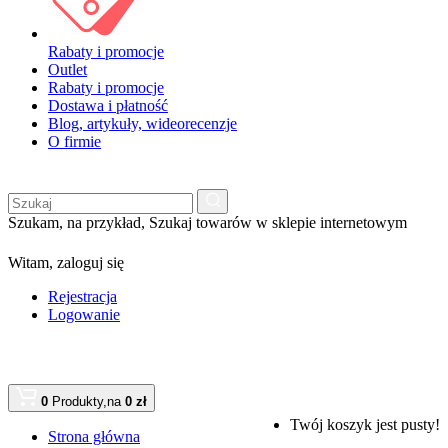
Rabaty i promocje
Outlet
Rabaty i promocje
Dostawa i płatność
Blog, artykuły, wideorecenzje
O firmie
Szukam, na przykład,
Szukaj towarów w sklepie internetowym
Witam,
zaloguj się
Rejestracja
Logowanie
0
Produkty,
na
0 zł
Twój koszyk jest pusty!
Strona główna