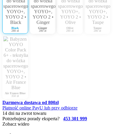
Black
Ginger
Olive
Taupe
280 zł
280 zł
280 zł
280 zł
Air France Blue
350 zł
Darmowa dostawa od 800zł
Płatność online PayU lub przy odbiorze
14 dni na zwrot towaru
Potrzebujesz porady eksperta?
453 301 999
Zobacz wideo