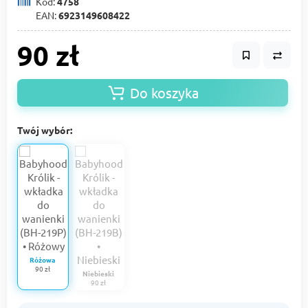
Kod:
4758
EAN:
6923149608422
90 zł
Do koszyka
Twój wybór:
Różowa
90 zł
Niebieski
90 zł