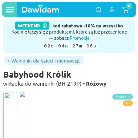
0
WEEKEND
kod rabatowy -10% na wszystko
Kod nie łączy się z produktami, które są już przecenione
— zobacz
Promocje
02d
04g
27m
05s
Wanienki dla dzieci i niemowląt
Babyhood Królik
Różowy
wkładka do wanienki (BH-219P) •
Bestseller
Hit