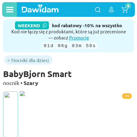
0
WEEKEND
kod rabatowy -10% na wszystko
Kod nie łączy się z produktami, które są już przecenione
— zobacz
Promocje
01d
06g
03m
58s
Nocniki dla dzieci
BabyBjorn Smart
Szary
nocnik •
Hit