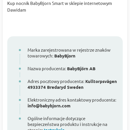
Kup nocnik BabyBjorn Smart w sklepie internetowym
Dawidam
Marka zarejestrowana w rejestrze znaków
towarowych:
BabyBjorn
Nazwa producenta:
BabyBjörn AB
Adres pocztowy producenta:
Kulltorpsvägen
4933374 Bredaryd Sweden
Elektroniczny adres kontaktowy producenta:
info@babybjorn.com
Ogólne informacje dotyczące
bezpieczeństwa produktu i instrukcje na
stronie: