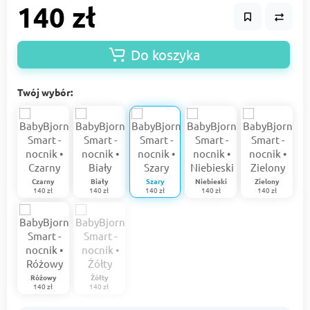
140 zł
Do koszyka
Twój wybór:
Czarny
Biały
Szary
Niebieski
Zielony
140 zł
140 zł
140 zł
140 zł
140 zł
Różowy
Żółty
140 zł
140 zł