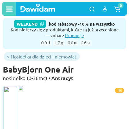
0
WEEKEND
kod rabatowy -10% na wszystko
Kod nie łączy się z produktami, które są już przecenione
— zobacz
Promocje
00d
17g
00m
26s
Nosidełka dla dzieci i niemowląt
BabyBjorn One Air
Antracyt
nosidełko (0-36mc) •
Hit