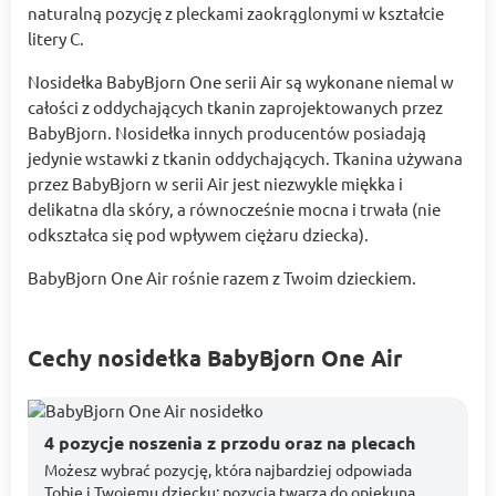
naturalną pozycję z pleckami zaokrąglonymi w kształcie
litery C.
Nosidełka BabyBjorn One serii Air są wykonane niemal w
całości z oddychających tkanin zaprojektowanych przez
BabyBjorn. Nosidełka innych producentów posiadają
jedynie wstawki z tkanin oddychających. Tkanina używana
przez BabyBjorn w serii Air jest niezwykle miękka i
delikatna dla skóry, a równocześnie mocna i trwała (nie
odkształca się pod wpływem ciężaru dziecka).
BabyBjorn One Air rośnie razem z Twoim dzieckiem.
Cechy nosidełka BabyBjorn One Air
4 pozycje noszenia z przodu oraz na plecach
Możesz wybrać pozycję, która najbardziej odpowiada
Tobie i Twojemu dziecku: pozycja twarzą do opiekuna