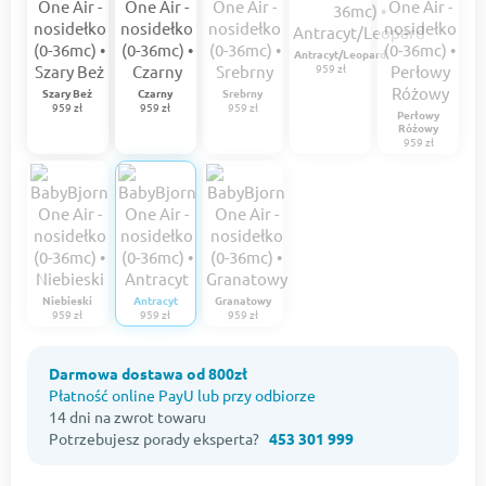
Antracyt/Leopard
959 zł
Szary Beż
Czarny
Srebrny
959 zł
959 zł
959 zł
Perłowy
Różowy
959 zł
Niebieski
Antracyt
Granatowy
959 zł
959 zł
959 zł
Darmowa dostawa od 800zł
Płatność online PayU lub przy odbiorze
14 dni na zwrot towaru
Potrzebujesz porady eksperta?
453 301 999