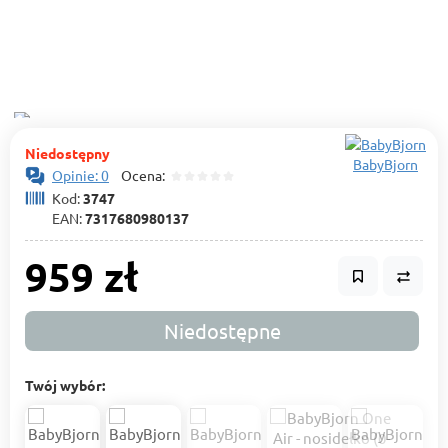
Niedostępny
BabyBjorn
Opinie: 0
Ocena:
Kod:
3747
EAN:
7317680980137
959 zł
Niedostępne
Twój wybór: