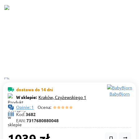
dostawa do 14 dni
BabyBjorn
W sklepie:
Kraków, Czyżewskiego 1
Opinie: 1
Ocena:
Kod:
3682
EAN:
7317680880048
1039 zł