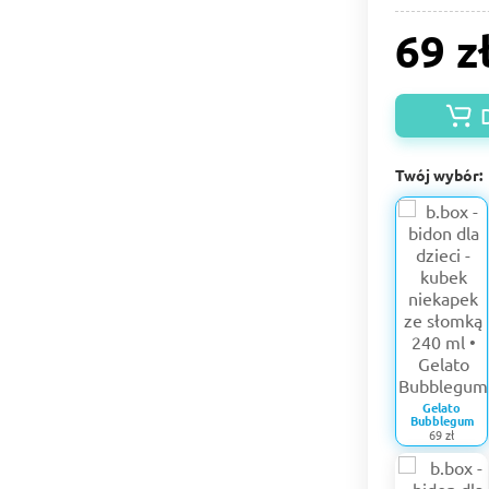
69 z
Twój wybór:
Gelato
Bubblegum
69 zł