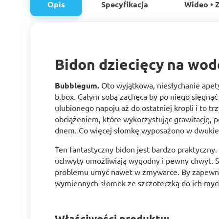
Opis
Specyfikacja
Wideo • Z
Bidon dziecięcy na wodę
Bubblegum.
Oto wyjątkowa, niesłychanie apety
b.box. Całym sobą zachęca by po niego sięgnąć 
ulubionego napoju aż do ostatniej kropli i to 
obciążeniem, które wykorzystując grawitację, p
dnem. Co więcej słomkę wyposażono w dwukier
Ten fantastyczny bidon jest bardzo praktyczny
uchwyty umożliwiają wygodny i pewny chwyt. S
problemu umyć nawet w zmywarce. By zapewnić
wymiennych słomek ze szczoteczką do ich myci
Właściwości produktu: