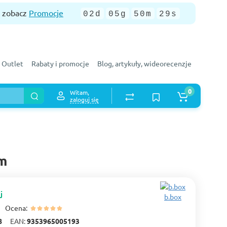
— zobacz
Promocje
02d
05g
50m
28s
Outlet
Rabaty i promocje
Blog, artykuły, wideorecenzje
0
Witam,
zaloguj się
m
j
b.box
Ocena:
8
EAN:
9353965005193