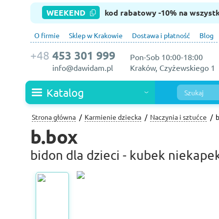
WEEKEND
kod rabatowy -10% na wszyst
O firmie
Sklep w Krakowie
Dostawa i płatność
Blog
+48
453 301 999
Pon-Sob 10:00-18:00
info@dawidam.pl
Kraków, Czyżewskiego 1
Katalog
Strona główna
Karmienie dziecka
Naczynia i sztućce
b
b.box
bidon dla dzieci - kubek niekape