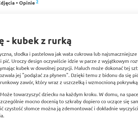
2
djęcia • Opinie
 - kubek z rurką
czna, słodka i pastelowa jak wata cukrowa lub najsmaczniejsze
i pić. Uroczy design oczywiście idzie w parze z wyjątkowym ro
trzymając kubek w dowolnej pozycji. Maluch może dokonać tej szt
ozwala jej "podążać za płynem". Dzięki temu z bidonu da się p
unkowy zawór, który wraz z uszczelką i wzmocnioną pokrywką
. Może towarzyszyć dziecku na każdym kroku. W domu, na space
zczególnie mocno docenią to szkraby dopiero co uczące się sa
 czystość słomce można ją zdemontować i dokładnie wyczyścić
a.