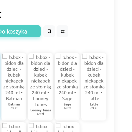
ł
Do koszyka
Batman
Sage
Latte
69 zł
69 zł
69 zł
Looney Tunes
69 zł