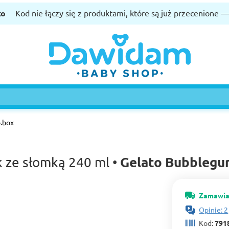
ko
Kod nie łączy się z produktami, które są już przecenione 
.box
Gelato Bubblegu
k ze słomką 240 ml •
Zamawia
Opinie: 2
Kod:
791