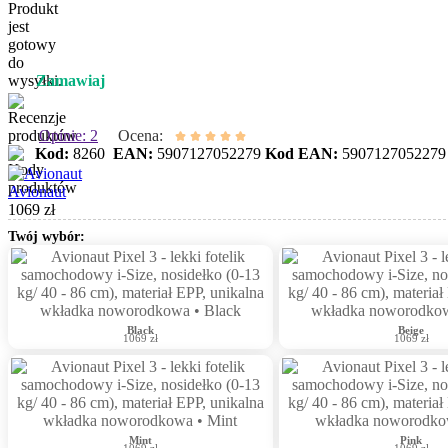
Zamawiaj
Opinie: 2
Ocena:
Kod:
8260
EAN:
5907127052279
Kod EAN:
5907127052279
Avionaut
1069 zł
Twój wybór:
Black
Beige
1069 zł
1069 zł
Mint
Pink
1069 zł
1069 zł