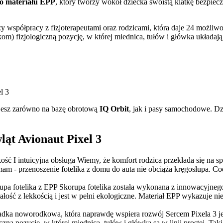
o materiału EPP
, który tworzy wokół dziecka swoistą klatkę bezpie
y współpracy z fizjoterapeutami oraz rodzicami, która daje 24 możliwo
 fizjologiczną pozycję, w której miednica, tułów i główka układają si
ujesz zarówno na bazę obrotową
IQ Orbit
, jak i pasy samochodowe. Dz
ąt Avionaut Pixel 3
ość I intuicyjna obsługa
Wiemy, że komfort rodzica przekłada się na sp
mam - przenoszenie fotelika z domu do auta nie obciąża kręgosłupa. C
upa fotelika z EPP
Skorupa fotelika została wykonana z innowacyjnego
ć z lekkością i jest w pełni ekologiczne. Materiał EPP wykazuje nies
dka noworodkowa, która naprawdę wspiera rozwój
Sercem Pixela 3 j
 pozycję, w której miednica, tułów i główka są w linii prostej. Taki 