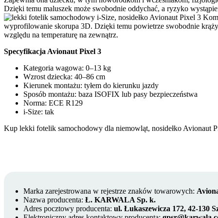
Dzięki temu maluszek może swobodnie oddychać, а ryzyko wystąpien
Komf
wyprofilowanie skorupa 3D. Dzięki temu powietrze swobodnie krąży wok
względu na temperaturę na zewnątrz.
Specyfikacja Avionaut Pixel 3
Kategoria wagowa: 0–13 kg
Wzrost dziecka: 40–86 cm
Kierunek montażu: tyłem do kierunku jazdy
Sposób montażu: baza ISOFIX lub pasy bezpieczeństwa
Norma: ECE R129
i-Size: tak
Kup lekki fotelik samochodowy dla niemowląt, nosidełko Avionaut 
Marka zarejestrowana w rejestrze znaków towarowych:
Avion
Nazwa producenta:
Ł. KARWALA Sp. k.
Adres pocztowy producenta:
ul. Łukaszewicza 172, 42-130 S
Elektroniczny adres kontaktowy producenta:
gpsr@karwala.