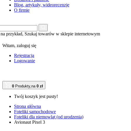
Blog, artykuły, wideorecenzje
O firmie
na przykład,
Szukaj towarów w sklepie internetowym
Witam,
zaloguj się
Rejestracja
Logowanie
0
Produkty,
na
0 zł
Twój koszyk jest pusty!
Strona główna
Foteliki samochodowe
Foteliki dla niemowląt (od urodzenia)
Avionaut Pixel 3