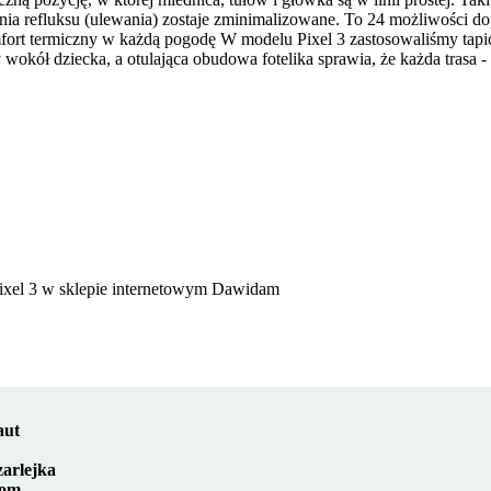
ia refluksu (ulewania) zostaje zminimalizowane. To 24 możliwości d
ort termiczny w każdą pogodę
W modelu Pixel 3 zastosowaliśmy tapic
ół dziecka, a otulająca obudowa fotelika sprawia, że każda trasa - na
Pixel 3 w sklepie internetowym Dawidam
aut
zarlejka
com