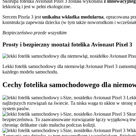
Skorupa fotelika Avionaut Pixel 3 została wykonana
z innowacyjneg
lekkością i jest w pełni ekologiczne.
Sercem Pixela 3 jest
unikalna wkładka modularna
, opracowana prz
konstrukcja zapewnia dziecku (w tym także noworodkom i wcześniakom)
Bezpieczeństwo przede wszystkim
Prosty i bezpieczny montaż fotelika Avionaut Pixel 3
Lekki fotelik samochodowy dla niemowląt Avionaut Pixel 3 zamont
każdego modelu samochodu.
Cechy fotelika samochodowego dla niemowl
Lekk
najlżejszych rozwiązań na świecie. Ta niska waga to ukłon w stronę 
system pasów.
Skor
bezpieczeństwa. To zaawansowane rozwiązanie łączy wyjątkową trwałoś
chroniąc delikatne ciało malucha podczas kolizji.
Wkła
Zapewnia ona dziecku, w tym noworodkom i wcześniakom, fizjologiczną