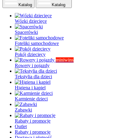
Katalog
Katalog
Wózki dziecięce
Spacerówki
Foteliki samochodowe
Pokój dziecięcy
miniwins
Rowery i pojazdy
Tekstylia dla dzieci
Higiena i kąpiel
Karmienie dzieci
Zabawki
Rabaty i promocje
Outlet
Rabaty i promocje
Dostawa i płatność