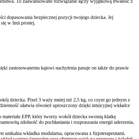
czeństwa. To zaawansowane rozwiązanie łączy wyjątkową trwałość z
ści dopasowania bezpiecznej pozycji twojego dziecka. Jej
ę w linii prostej.
ięki zastosowanemu kątowi nachylenia pasuje on także do prawie
okój dziecka. Pixel 3 waży mniej niż 2,5 kg, co czyni go jednym z
odzienność ułatwia również uproszczony dzięki intuicyjnej wkładce
 materiału EPP, który tworzy wokół dziecka swoistą klatkę
amowitą zdolność do pochłaniania i rozpraszania energii uderzenia,
est unikalna wkładka modularna, opracowana z fizjoterapeutami.
układ wspiera kręgosłup oraz eliminuje ucisk na przeponę i żołądek.