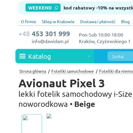
WEEKEND
kod rabatowy -10% na wszyst
O firmie
Sklep w Krakowie
Dostawa i płatność
Blog
+48
453 301 999
Pon-Sob 10:00-18:00
info@dawidam.pl
Kraków, Czyżewskiego 1
Katalog
Strona główna
Foteliki samochodowe
Foteliki dla niem
Avionaut Pixel 3
lekki fotelik samochodowy i-Size,
Beige
noworodkowa •