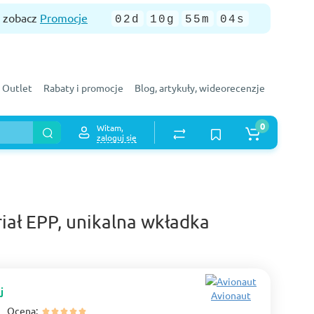
— zobacz
Promocje
02d
10g
55m
03s
Outlet
Rabaty i promocje
Blog, artykuły, wideorecenzje
0
Witam,
zaloguj się
riał EPP, unikalna wkładka
j
Avionaut
Ocena: