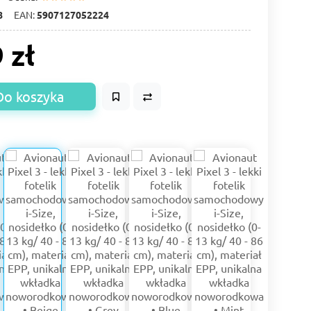
8
EAN:
5907127052224
 zł
Do koszyka