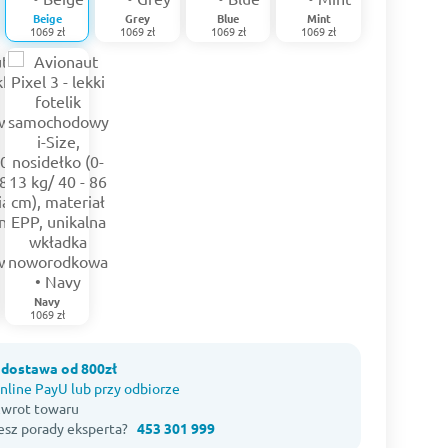
Beige
Grey
Blue
Mint
1069 zł
1069 zł
1069 zł
1069 zł
Navy
1069 zł
dostawa od 800zł
nline PayU lub przy odbiorze
 zwrot towaru
esz porady eksperta?
453 301 999