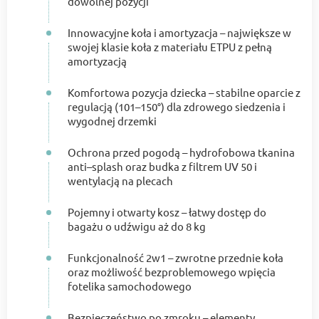
dowolnej pozycji
Innowacyjne koła i amortyzacja – największe w
swojej klasie koła z materiału ETPU z pełną
amortyzacją
Komfortowa pozycja dziecka – stabilne oparcie z
regulacją (101–150°) dla zdrowego siedzenia i
wygodnej drzemki
Ochrona przed pogodą – hydrofobowa tkanina
anti–splash oraz budka z filtrem UV 50 i
wentylacją na plecach
Pojemny i otwarty kosz – łatwy dostęp do
bagażu o udźwigu aż do 8 kg
Funkcjonalność 2w1 – zwrotne przednie koła
oraz możliwość bezproblemowego wpięcia
fotelika samochodowego
Bezpieczeństwo po zmroku – elementy