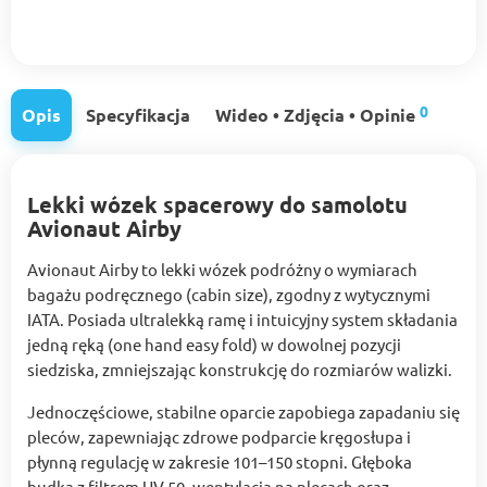
0
Opis
Specyfikacja
Wideo • Zdjęcia • Opinie
Lekki wózek spacerowy do samolotu
Avionaut Airby
Avionaut Airby to lekki wózek podróżny o wymiarach
bagażu podręcznego (cabin size), zgodny z wytycznymi
IATA. Posiada ultralekką ramę i intuicyjny system składania
jedną ręką (one hand easy fold) w dowolnej pozycji
siedziska, zmniejszając konstrukcję do rozmiarów walizki.
Jednoczęściowe, stabilne oparcie zapobiega zapadaniu się
pleców, zapewniając zdrowe podparcie kręgosłupa i
płynną regulację w zakresie 101–150 stopni. Głęboka
budka z filtrem UV 50, wentylacją na plecach oraz