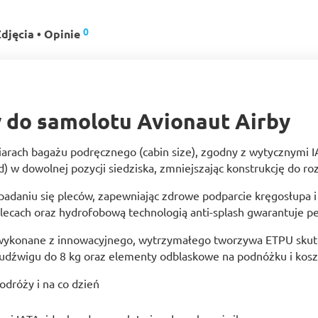
0
djęcia • Opinie
 do samolotu Avionaut Airby
rach bagażu podręcznego (cabin size), zgodny z wytycznymi IAT
d) w dowolnej pozycji siedziska, zmniejszając konstrukcję do ro
padaniu się pleców, zapewniając zdrowe podparcie kręgosłupa i
plecach oraz hydrofobową technologią anti-splash gwarantuje 
wykonane z innowacyjnego, wytrzymałego tworzywa ETPU skute
udźwigu do 8 kg oraz elementy odblaskowe na podnóżku i kosz
odróży i na co dzień