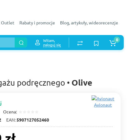
Outlet
Rabaty i promocje
Blog, artykuły, wideorecenzje
0
Witam,
zaloguj się
Olive
agażu podręcznego •
j
Avionaut
Ocena:
2
EAN:
5907127052460
 zł