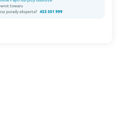
 zwrot towaru
esz porady eksperta?
453 301 999