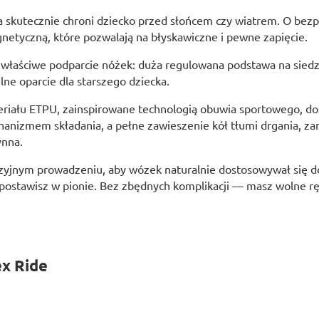
skutecznie chroni dziecko przed słońcem czy wiatrem. O bezp
etyczną, które pozwalają na błyskawiczne i pewne zapięcie.
właściwe podparcie nóżek: duża regulowana podstawa na sied
ne oparcie dla starszego dziecka.
riału ETPU, zainspirowane technologią obuwia sportowego, dos
anizmem składania, a pełne zawieszenie kół tłumi drgania, zani
ynna.
yzyjnym prowadzeniu, aby wózek naturalnie dostosowywał się d
ostawisz w pionie. Bez zbędnych komplikacji — masz wolne ręce
x Ride