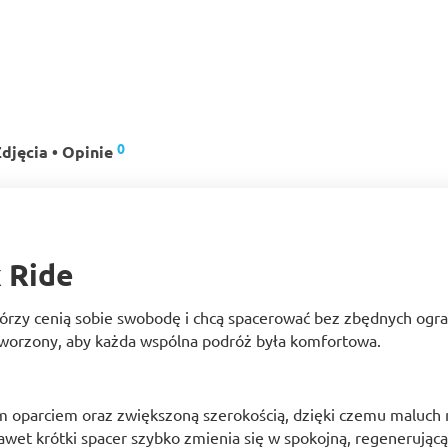
0
djęcia • Opinie
 Ride
órzy cenią sobie swobodę i chcą spacerować bez zbędnych ogran
 stworzony, aby każda wspólna podróż była komfortowa.
 oparciem oraz zwiększoną szerokością, dzięki czemu maluch m
nawet krótki spacer szybko zmienia się w spokojną, regenerując