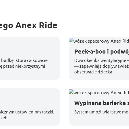
ego Anex Ride
Peek-a-boo i podwó
budkę, która całkowicie
Dwa okienka wentylacyjne — 
ę przed niekorzystnymi
— zapewniają dopływ śwież
obserwację dziecka.
Wypinana barierka 
micznym ustawieniom rączki,
System umożliwia łatwe moc
rzeb.