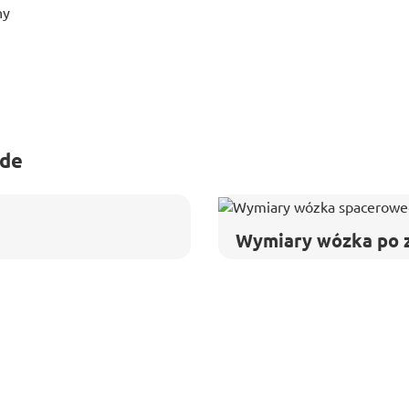
hy
ide
Wymiary wózka po 