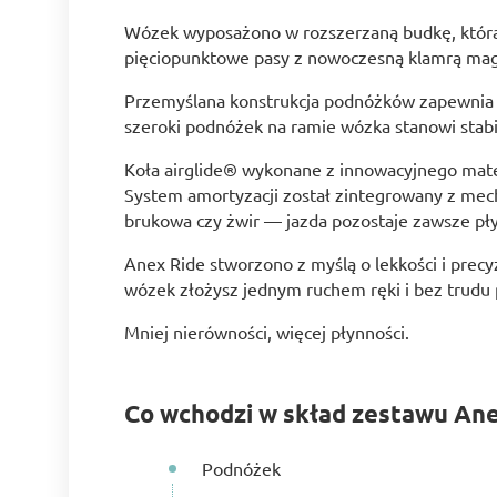
Wózek wyposażono w rozszerzaną budkę, która 
pięciopunktowe pasy z nowoczesną klamrą magn
Przemyślana konstrukcja podnóżków zapewnia 
szeroki podnóżek na ramie wózka stanowi stabil
Koła airglide® wykonane z innowacyjnego mate
System amortyzacji został zintegrowany z mech
brukowa czy żwir — jazda pozostaje zawsze pł
Anex Ride stworzono z myślą o lekkości i prec
wózek złożysz jednym ruchem ręki i bez trudu p
Mniej nierówności, więcej płynności.
Co wchodzi w skład zestawu Ane
Podnóżek