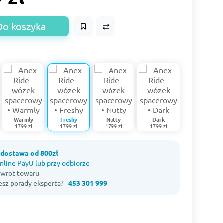
Do koszyka
Warmly
Freshy
Nutty
Dark
1799 zł
1799 zł
1799 zł
1799 zł
dostawa od 800zł
nline PayU lub przy odbiorze
 zwrot towaru
esz porady eksperta?
453 301 999