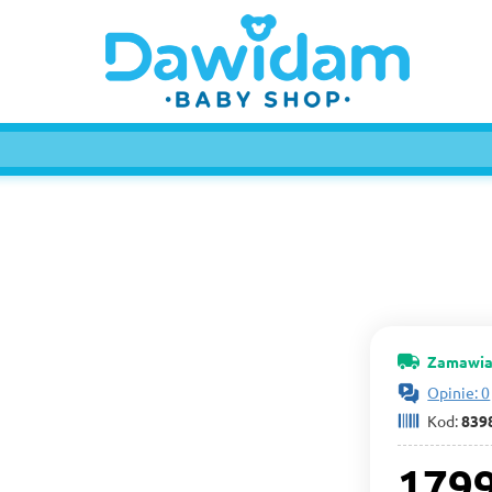
Zamawia
Opinie: 0
Kod:
839
1799