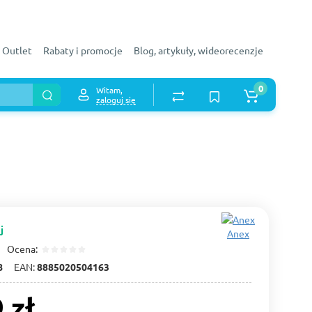
Outlet
Rabaty i promocje
Blog, artykuły, wideorecenzje
0
Witam,
zaloguj się
j
Anex
Ocena:
8
EAN:
8885020504163
 zł