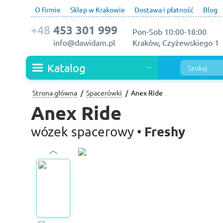
O firmie
Sklep w Krakowie
Dostawa i płatność
Blog
+48
453 301 999
Pon-Sob 10:00-18:00
info@dawidam.pl
Kraków, Czyżewskiego 1
Katalog
Strona główna
Spacerówki
Anex Ride
Anex Ride
Freshy
wózek spacerowy •