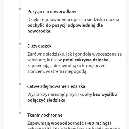
Pozycja dla noworodków
Dzięki regulowanemu oparciu siedzisko można
odchylić do pozycji odpowiedniej dla
noworodka
.
Duży daszek
Zarówno siedzisko, jak i gondola wyposażone są
w osłonę, która
w pełni zakrywa dziecko
,
zapewniając niezawodną ochronę przed
słońcem, wiatrem i niepogodą.
Łatwe zdejmowanie siedziska
Wystarczy nacisnąć przyciski, aby
bez wysiłku
odłączyć siedzisko
.
Tkaniny ochronne
Zapewniają
wodoodporność (>80 rating)
i
ochronę
UV‑50+
dla komfortu w każdą pogodę.