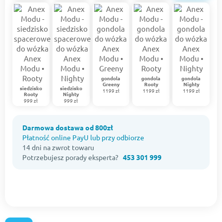
gondola
gondola
gondola
Greeny
Rooty
Nighty
siedzisko
siedzisko
1199 zł
1199 zł
1199 zł
Rooty
Nighty
999 zł
999 zł
Darmowa dostawa od 800zł
Płatność online PayU lub przy odbiorze
14 dni na zwrot towaru
Potrzebujesz porady eksperta?
453 301 999