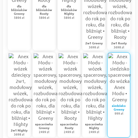
dla
dla
dla
bliźniaków
bliźniaków
bliźniaków
Greeny
Rooty
Nighty
5896 zł
5896 zł
5896 zł
2w1 Greeny
2w1 Rooty
3698 zł
3698 zł
siedzisko
Greeny
999 zł
spacerówka
spacerówka
spacerówka
Greeny
Rooty
Nighty
2w1 Nighty
2499 zł
2499 zł
2499 zł
3698 zł