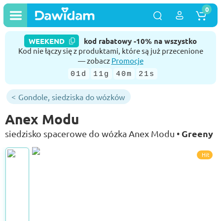
0
WEEKEND
kod rabatowy -10% na wszystko
Kod nie łączy się z produktami, które są już przecenione
— zobacz
Promocje
01d
11g
40m
20s
Gondole, siedziska do wózków
Anex Modu
Greeny
siedzisko spacerowe do wózka Anex Modu •
Hit