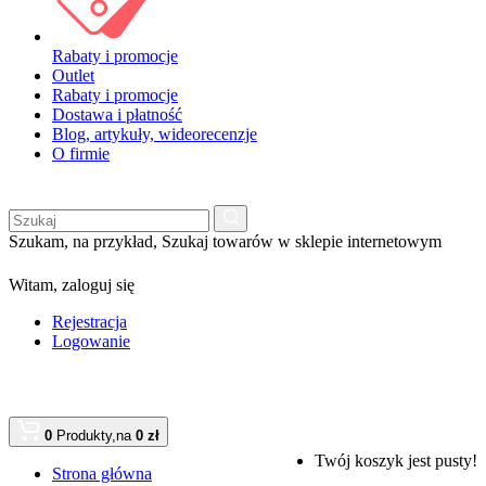
Rabaty i promocje
Outlet
Rabaty i promocje
Dostawa i płatność
Blog, artykuły, wideorecenzje
O firmie
Szukam, na przykład,
Szukaj towarów w sklepie internetowym
Witam,
zaloguj się
Rejestracja
Logowanie
0
Produkty,
na
0 zł
Twój koszyk jest pusty!
Strona główna