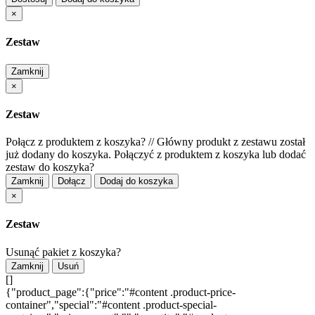
×
Zestaw
Zamknij
×
Zestaw
Połącz z produktem z koszyka?
//
Główny produkt z zestawu został
już dodany do koszyka. Połączyć z produktem z koszyka lub dodać
zestaw do koszyka?
Zamknij
Dołącz
Dodaj do koszyka
×
Zestaw
Usunąć pakiet z koszyka?
Zamknij
Usuń
[]
{"product_page":{"price":"#content .product-price-
container","special":"#content .product-special-