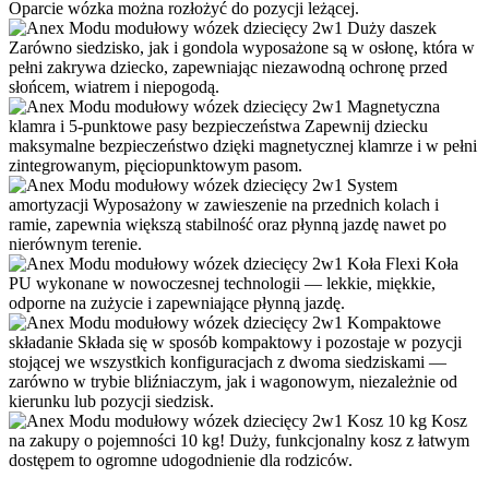
Oparcie wózka można rozłożyć do pozycji leżącej.
Duży daszek
Zarówno siedzisko, jak i gondola wyposażone są w osłonę, która w
pełni zakrywa dziecko, zapewniając niezawodną ochronę przed
słońcem, wiatrem i niepogodą.
Magnetyczna
klamra i 5-punktowe pasy bezpieczeństwa
Zapewnij dziecku
maksymalne bezpieczeństwo dzięki magnetycznej klamrze i w pełni
zintegrowanym, pięciopunktowym pasom.
System
amortyzacji
Wyposażony w zawieszenie na przednich kolach i
ramie, zapewnia większą stabilność oraz płynną jazdę nawet po
nierównym terenie.
Koła Flexi
Koła
PU wykonane w nowoczesnej technologii — lekkie, miękkie,
odporne na zużycie i zapewniające płynną jazdę.
Kompaktowe
składanie
Składa się w sposób kompaktowy i pozostaje w pozycji
stojącej we wszystkich konfiguracjach z dwoma siedziskami —
zarówno w trybie bliźniaczym, jak i wagonowym, niezależnie od
kierunku lub pozycji siedzisk.
Kosz 10 kg
Kosz
na zakupy o pojemności 10 kg! Duży, funkcjonalny kosz z łatwym
dostępem to ogromne udogodnienie dla rodziców.