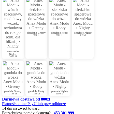
siedzisko Greeny
siedzisko Rooty
siedzisko Nighty
999 zł
999 zł
999 zł
spacerówka
Nighty
2499 zł
gondola Greeny
gondola Rooty
gondola Nighty
1199 zł
1199 zł
1199 zł
Darmowa dostawa od 800zł
Płatność online PayU lub przy odbiorze
14 dni na zwrot towaru
Potrzebujesz porady eksperta?
453 301 999