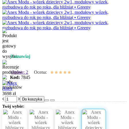
Zamawiaj
Opinie: 2
Ocena:
Kod:
7845
Anex
3698 zł
Do koszyka
Twój wybór: