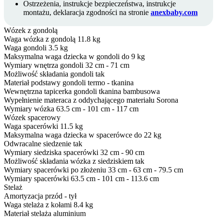
Ostrzeżenia, instrukcje bezpieczeństwa, instrukcje
montażu, deklaracja zgodności na stronie
anexbaby.com
Wózek z gondolą
Waga wózka z gondolą
11.8 kg
Waga gondoli
3.5 kg
Maksymalna waga dziecka w gondoli
do 9 kg
Wymiary wnętrza gondoli
32 cm - 71 cm
Możliwość składania gondoli
tak
Materiał podstawy gondoli
termo - tkanina
Wewnętrzna tapicerka gondoli
tkanina bambusowa
Wypełnienie materaca
z oddychającego materiału Sorona
Wymiary wózka
63.5 cm - 101 cm - 117 cm
Wózek spacerowy
Waga spacerówki
11.5 kg
Maksymalna waga dziecka w spacerówce
do 22 kg
Odwracalne siedzenie
tak
Wymiary siedziska spacerówki
32 cm - 90 cm
Możliwość składania wózka z siedziskiem
tak
Wymiary spacerówki po złożeniu
33 cm - 63 cm - 79.5 cm
Wymiary spacerówki
63.5 cm - 101 cm - 113.6 cm
Stelaż
Amortyzacja
przód - tył
Waga stelaża z kołami
8.4 kg
Materiał stelaża
aluminium