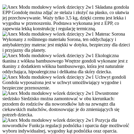
Składana gondola
EPP
Gondolę można zdjąć ze stelaża i złożyć na płasko, co ułatwia
jej przechowywanie. Waży tylko 3,5 kg, dzięki czemu jest lekka i
wygodna w przenoszeniu. Podstawa wykonana jest z EPP, co
zapewnia lekką konstrukcję i regulację termiczną.
Materac Sorona
Wykonany z roślinnego materiału Sorona, ten oddychający i
antybakteryjny materac jest miękki w dotyku, bezpieczny dla dzieci
i przyjazny dla planety.
Ekologiczna
tkanina z włókna bambusowego
Wnętrze gondoli wykonane jest z
tkaniny z dodatkiem włókna bambusowego, która jest naturalnie
oddychająca, hipoalergiczna i delikatna dla skóry dziecka.
Uchwyt gondoli
Gondola wyposażona jest w uchwyt umożliwiający wygodne i
bezpieczne przenoszenie.
Dwustronne
siedzisko
Siedzisko można zamontować w obu kierunkach:
przodem do rodziców dla noworodków lub na zewnątrz dla
ciekawskich maluchów, dostosowując je do zmieniających się
potrzeb dziecka.
Pozycja dla
noworodków
Funkcja regulacji podnóżka i oparcia daje możliwość
wyboru indywidualnej, wygodny kąt podnóżka оraz oparcia.