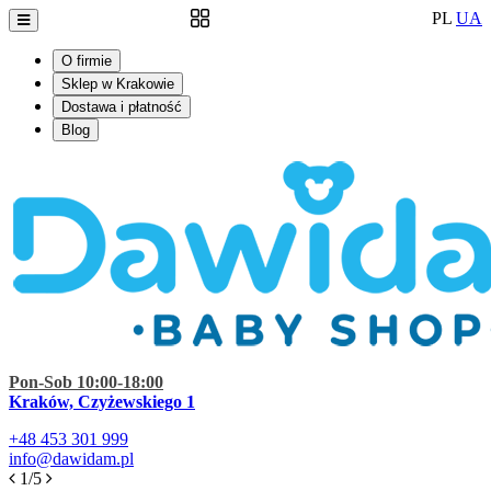
PL
UA
O firmie
Sklep w Krakowie
Dostawa i płatność
Blog
Pon-Sob 10:00-18:00
Kraków, Czyżewskiego 1
+48
453 301 999
info@dawidam.pl
1/5