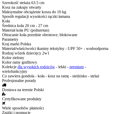
Szerokość stelaża
63.5 cm
Kosz na zakupy
otwarty
Maksymalne obciążenie kosza
do 10 kg
Sposób regulacji wysokości rączki
łamana
Koła
Średnica koła
20 cm - 27 cm
Materiał koła
PU (poliuretan)
Obracanie koła
przednie obrotowe, blokowane
Parametry
Kraj marki
Polska
Materiał/właściwości tkaniny
tekstylny - UPF 50+ - wodoodporna
Rodzaj
wózek dziecięcy 2w1
Kolor
zielony
Kolor ramy
grafitowy
Kolekcje
dla wysokich rodziców
- lekki -
premium
-
wielofunkcyjny
Co zawiera
gondola - koła - kosz na ramę - siedzisko - stelaż
Profesjonalne porady
Dostawa na terenie Polski
Certyfikowane produkty
Wiele sposobów płatności
Zniżki i promocje