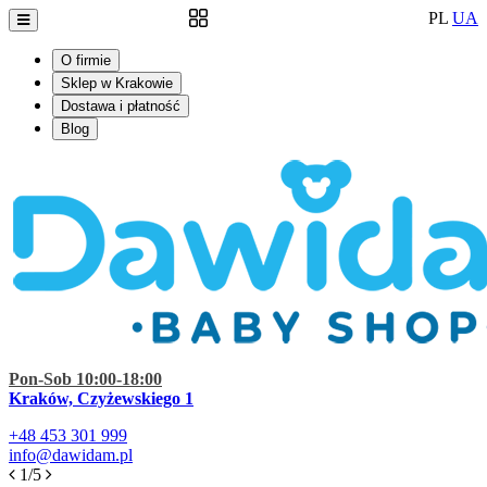
PL
UA
O firmie
Sklep w Krakowie
Dostawa i płatność
Blog
Pon-Sob 10:00-18:00
Kraków, Czyżewskiego 1
+48
453 301 999
info@dawidam.pl
1/5