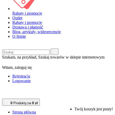
Rabaty i promocje
Outlet
Rabaty i promocje
Dostawa i płatność
Blog, artykuły, wideorecenzje
O firmie
Szukam, na przykład,
Szukaj towarów w sklepie internetowym
Witam,
zaloguj się
Rejestracja
Logowanie
0
Produkty,
na
0 zł
Twój koszyk jest pusty!
Strona główna