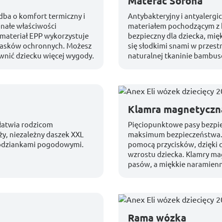
Materac Sorona
dba o komfort termiczny i
Antybakteryjny i antyalergi
nałe właściwości
materiałem pochodzącym z k
materiał EPP wykorzystuje
bezpieczny dla dziecka, mię
 kasków ochronnych. Możesz
się słodkimi snami w przestr
wnić dziecku więcej wygody.
naturalnej tkaninie bambus
Klamra magnetyczn
ułatwia rodzicom
Pięciopunktowe pasy bezpi
ży, niezależny daszek XXL
maksimum bezpieczeństwa. 
podziankami pogodowymi.
pomocą przycisków, dzięki 
wzrostu dziecka. Klamry ma
pasów, a miękkie naramienn
Rama wózka