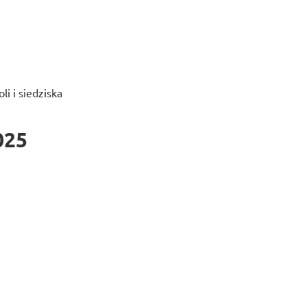
i i siedziska
025