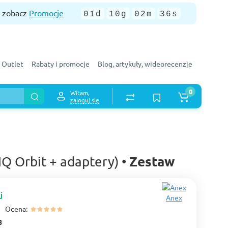
— zobacz
Promocje
01d
10g
02m
35s
Outlet
Rabaty i promocje
Blog, artykuły, wideorecenzje
0
Witam,
zaloguj się
Zestaw
IQ Orbit + adaptery) •
j
Anex
Ocena:
8