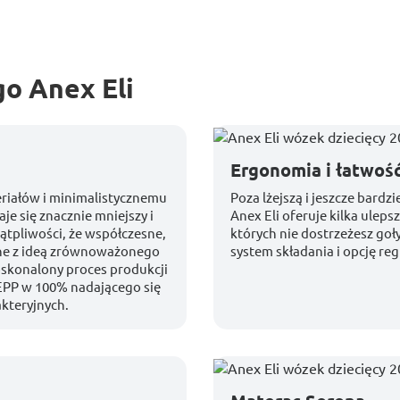
o Anex Eli
Ergonomia i łatwość
riałów i minimalistycznemu
Poza lżejszą i jeszcze bard
je się znacznie mniejszy i
Anex Eli oferuje kilka ulep
ątpliwości, że współczesne,
których nie dostrzeżesz goł
ne z ideą zrównoważonego
system składania i opcję reg
oskonalony proces produkcji
 EPP w 100% nadającego się
kteryjnych.