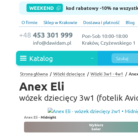
WEEKEND
kod rabatowy -10% na wszyst
O firmie
Sklep w Krakowie
Dostawa i płatność
Blog
+48
453 301 999
Pon-Sob 10:00-18:00
info@dawidam.pl
Kraków, Czyżewskiego 1
Katalog
Strona główna
Wózki dziecięce
Wózki 3w1 - 4w1
Anex
Anex Eli
wózek dziecięcy 3w1 (fotelik Avi
Anex Eli -
Midnight
Wybierz
kolor