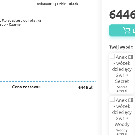
Avionaut IQ Orbit -
Black
6446
, Flo adaptery do fotelika
ego -
Czarny
Twój wybór:
Cena zestawu:
6446 zł
Secret
4399 zł
Woody
4399 zł