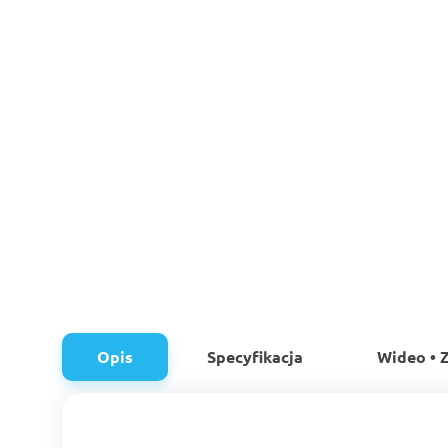
Opis
Specyfikacja
Wideo • Z