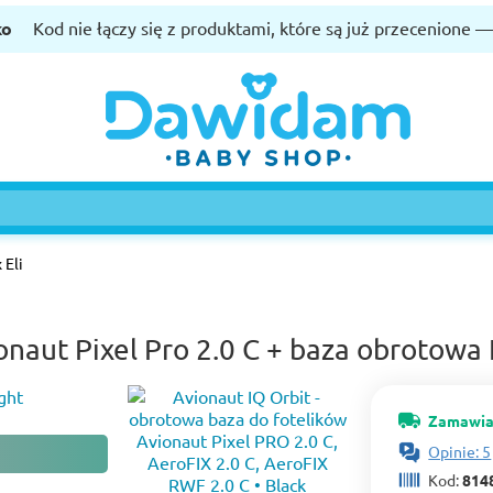
ko
Kod nie łączy się z produktami, które są już przecenione 
 Eli
onaut Pixel Pro 2.0 C + baza obrotowa 
Zamawia
Opinie: 5
Kod:
814