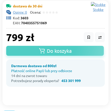
dostawa do 30 dni
Stokke
Opinie: 0
Ocena:
Kod:
3603
EAN:
7040355751069
799 zł
Do koszyka
Darmowa dostawa od 800zł
Płatność online PayU lub przy odbiorze
14 dni na zwrot towaru
Potrzebujesz porady eksperta?
453 301 999