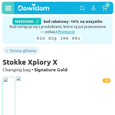
0
WEEKEND
kod rabatowy -10% na wszystko
Kod nie łączy się z produktami, które są już przecenione
— zobacz
Promocje
02d
02g
16m
05s
Strona główna
Stokke Xplory X
Signature Gold
Changing bag •
Hit